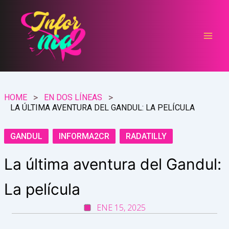
Ir
al
contenido
HOME
EN DOS LÍNEAS
LA ÚLTIMA AVENTURA DEL GANDUL: LA PELÍCULA
GANDUL
INFORMA2CR
RADATILLY
La última aventura del Gandul:
La película
ENE 15, 2025