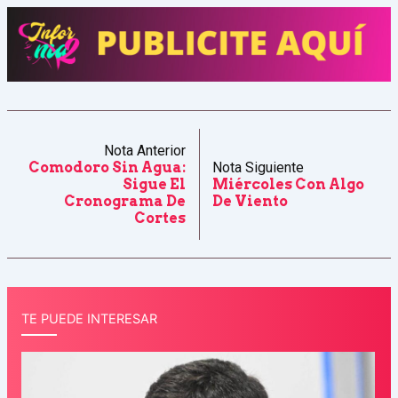
Nota Anterior
Comodoro Sin Agua:
Nota Siguiente
Sigue El
Miércoles Con Algo
Cronograma De
De Viento
Cortes
TE PUEDE INTERESAR