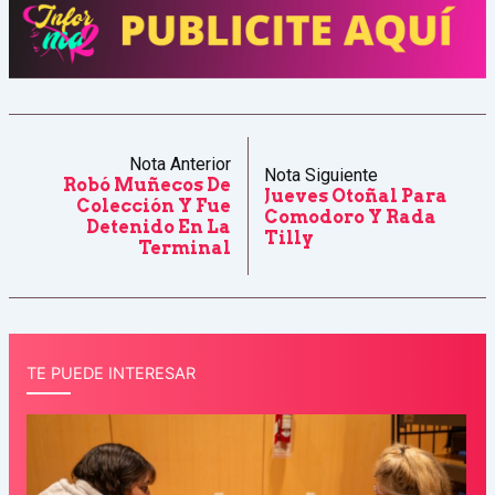
Nota Anterior
Nota Siguiente
Robó Muñecos De
Jueves Otoñal Para
Colección Y Fue
Comodoro Y Rada
Detenido En La
Tilly
Terminal
TE PUEDE INTERESAR