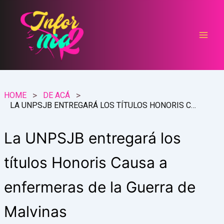
Ir
al
contenido
HOME
DE ACÁ
LA UNPSJB ENTREGARÁ LOS TÍTULOS HONORIS CAUSA A ENFERMERAS DE LA GUERRA DE MALVINAS
La UNPSJB entregará los
títulos Honoris Causa a
enfermeras de la Guerra de
Malvinas