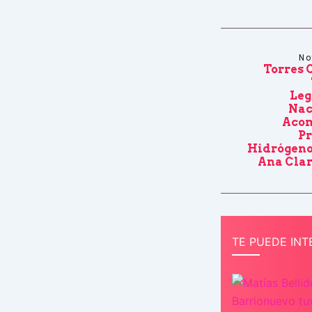
No
Torres 
Leg
Nac
Acom
Pr
Hidrógeno
Ana Cla
TE PUEDE INT