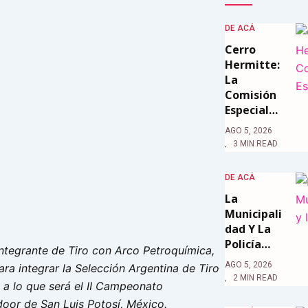
DE ACÁ
Cerro
Hermitte:
La
Comisión
Especial…
AGO 5, 2026
3 MIN READ
DE ACÁ
La
Municipali
Dad Y La
Policía…
ntegrante de Tiro con Arco Petroquímica,
AGO 5, 2026
ra integrar la Selección Argentina de Tiro
2 MIN READ
 a lo que será el II Campeonato
oor de San Luis Potosí, México.