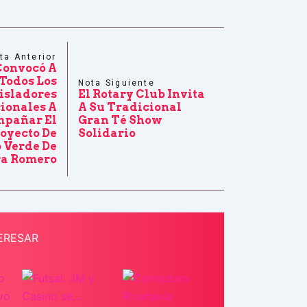
ta Anterior
Convocó A
Todos Los
Nota Siguiente
isladores
El Rotary Club Invita
ionales A
A Su Tradicional
pañar El
Gran Té Show
oyecto De
Solidario
 Verde De
ra Romero
ERESAR