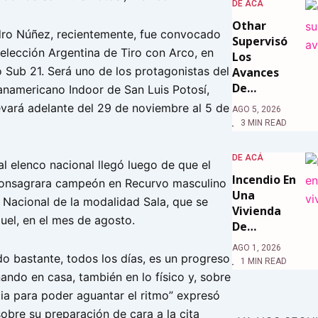
DE ACÁ
Othar
dro Núñez, recientemente, fue convocado
Supervisó
Selección Argentina de Tiro con Arco, en
Los
 Sub 21. Será uno de los protagonistas del
Avances
De…
namericano Indoor de San Luis Potosí,
evará adelante del 29 de noviembre al 5 de
AGO 5, 2026
3 MIN READ
DE ACÁ
l elenco nacional llegó luego de que el
Incendio En
 consagrara campeón en Recurvo masculino
Una
l Nacional de la modalidad Sala, que se
Vivienda
uel, en el mes de agosto.
De…
AGO 1, 2026
o bastante, todos los días, es un progreso
1 MIN READ
ando en casa, también en lo físico y, sobre
cia para poder aguantar el ritmo” expresó
obre su preparación de cara a la cita