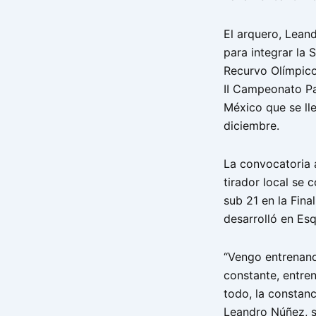
El arquero, Lean
para integrar la 
Recurvo Olímpico
II Campeonato Pa
México que se ll
diciembre.
La convocatoria a
tirador local se
sub 21 en la Fina
desarrolló en Esq
“Vengo entrenand
constante, entren
todo, la constan
Leandro Núñez, s