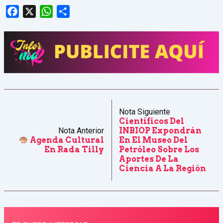
Facebook
X
WhatsApp
Share
Nota Siguiente
Científicos Del
Nota Anterior
INBIOP Expondrán
Agenda Cultural
En El Museo Del
En Rada Tilly
Petróleo Sobre Los
Aportes De La
Ciencia A La Región