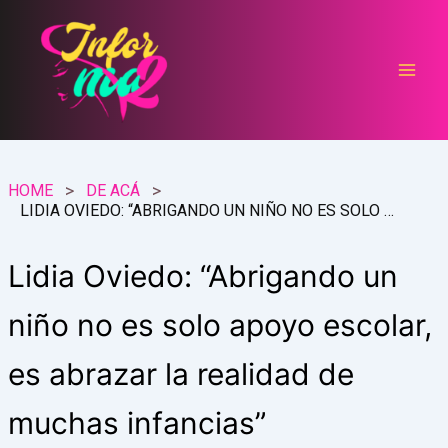
Ir
al
contenido
HOME
DE ACÁ
LIDIA OVIEDO: “ABRIGANDO UN NIÑO NO ES SOLO APOYO ESCOLAR, ES ABRAZAR LA REALIDAD DE MUCHAS INFANCIAS”
Lidia Oviedo: “Abrigando un
niño no es solo apoyo escolar,
es abrazar la realidad de
muchas infancias”