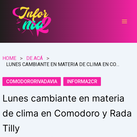
Ir
al
contenido
HOME
DE ACÁ
LUNES CAMBIANTE EN MATERIA DE CLIMA EN COMODORO Y RADA TILLY
COMODORORIVADAVIA
INFORMA2CR
Lunes cambiante en materia
de clima en Comodoro y Rada
Tilly