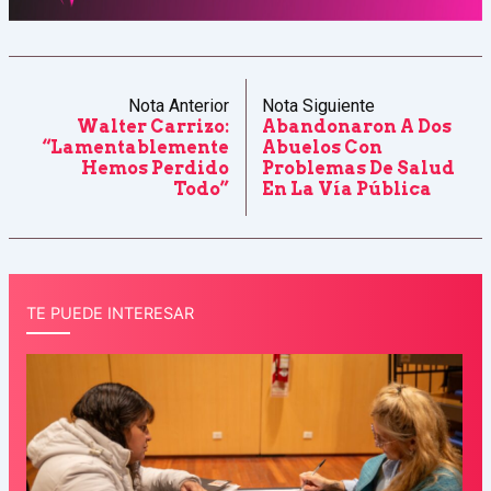
Nota Anterior
Nota Siguiente
Walter Carrizo:
Abandonaron A Dos
“Lamentablemente
Abuelos Con
Hemos Perdido
Problemas De Salud
Todo”
En La Vía Pública
TE PUEDE INTERESAR