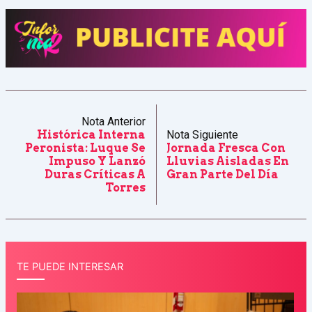
Nota Anterior
Histórica Interna
Nota Siguiente
Peronista: Luque Se
Jornada Fresca Con
Impuso Y Lanzó
Lluvias Aisladas En
Duras Críticas A
Gran Parte Del Día
Torres
TE PUEDE INTERESAR