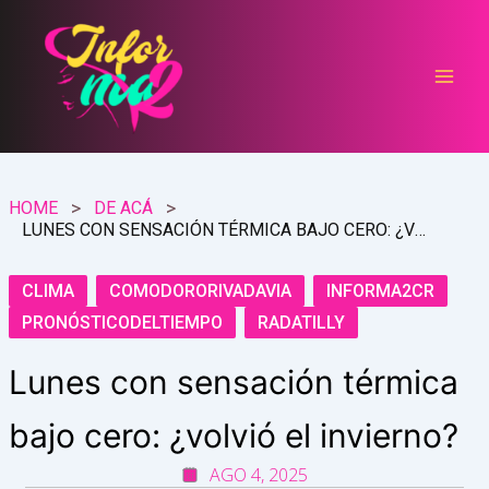
Ir
al
contenido
HOME
DE ACÁ
LUNES CON SENSACIÓN TÉRMICA BAJO CERO: ¿VOLVIÓ EL INVIERNO?
CLIMA
COMODORORIVADAVIA
INFORMA2CR
PRONÓSTICODELTIEMPO
RADATILLY
Lunes con sensación térmica
bajo cero: ¿volvió el invierno?
AGO 4, 2025