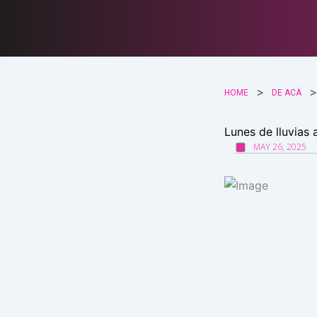
Ir
al
contenido
HOME
DE ACÁ
Lunes de lluvias 
MAY 26, 2025