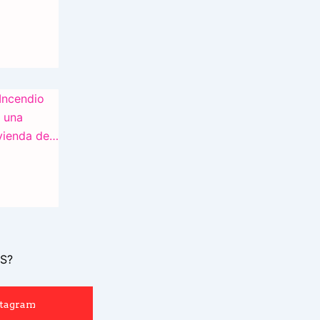
S?
stagram