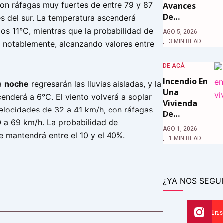
con ráfagas muy fuertes de entre 79 y 87
Avances
De…
s del sur. La temperatura ascenderá
os 11°C, mientras que la probabilidad de
AGO 5, 2026
3 MIN READ
á notablemente, alcanzando valores entre
DE ACÁ
Incendio En
la
noche
regresarán las lluvias aisladas, y la
Una
enderá a 6°C. El viento volverá a soplar
Vivienda
velocidades de 32 a 41 km/h, con ráfagas
De…
0 a 69 km/h. La probabilidad de
AGO 1, 2026
e mantendrá entre el 10 y el 40%.
1 MIN READ
tsApp
Share
¿YA NOS SEGUI
In