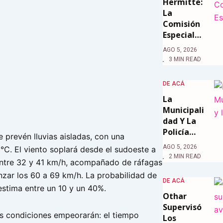
Hermitte:
La
Comisión
Especial…
AGO 5, 2026
3 MIN READ
DE ACÁ
La
Municipali
Dad Y La
Policía…
se prevén lluvias aisladas, con una
AGO 5, 2026
°C. El viento soplará desde el sudoeste a
2 MIN READ
ntre 32 y 41 km/h, acompañado de ráfagas
nzar los 60 a 69 km/h. La probabilidad de
DE ACÁ
estima entre un 10 y un 40%.
Othar
Supervisó
las condiciones empeorarán: el tiempo
Los