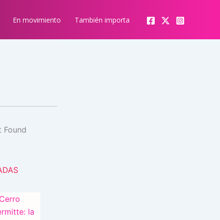
En movimiento
También importa
ADAS