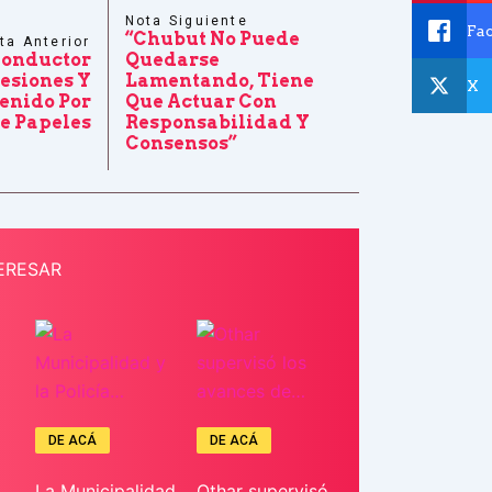
Nota Siguiente
Fa
“Chubut No Puede
ta Anterior
Conductor
Quedarse
esiones Y
Lamentando, Tiene
X
enido Por
Que Actuar Con
De Papeles
Responsabilidad Y
Consensos”
ERESAR
DE ACÁ
DE ACÁ
La Municipalidad
Othar supervisó