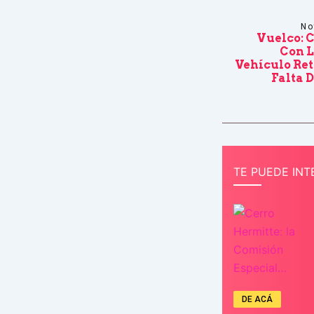
No
Vuelco: 
Con L
Vehículo Ret
Falta 
TE PUEDE INT
DE ACÁ