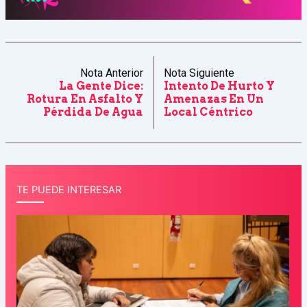
Nota Anterior
Nota Siguiente
La Gente Dice:
Intento De Hurto Y
Rotura En Asfalto Y
Amenazas En Un
Pérdida De Agua
Local Céntrico
TE PUEDE INTERESAR