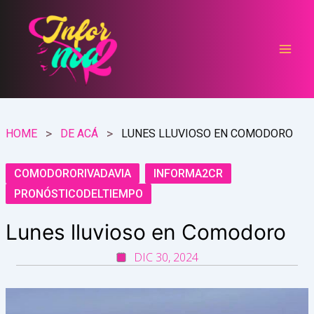
Ir
al
contenido
HOME
DE ACÁ
LUNES LLUVIOSO EN COMODORO
COMODORORIVADAVIA
INFORMA2CR
PRONÓSTICODELTIEMPO
Lunes lluvioso en Comodoro
DIC 30, 2024