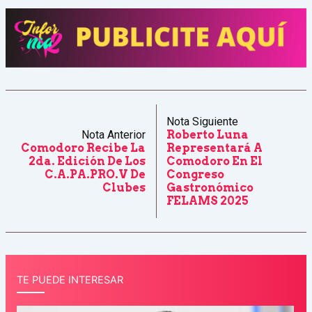
Nota Siguiente
Nota Anterior
Roberto Luna
Comodoro Recibe La
Representará A
2da. Edición De Los
Comodoro En El
C.A.PA.PRO.V De
Congreso
Clubes
Gastronómico
FELAMS 2025
TE PUEDE INTERESAR