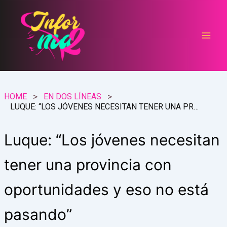
Ir
al
contenido
HOME
EN DOS LÍNEAS
LUQUE: “LOS JÓVENES NECESITAN TENER UNA PROVINCIA CON OPORTUNIDADES Y ESO NO ESTÁ PASANDO”
Luque: “Los jóvenes necesitan
tener una provincia con
oportunidades y eso no está
pasando”