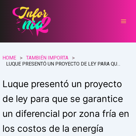
Ir
al
contenido
HOME
TAMBIÉN IMPORTA
LUQUE PRESENTÓ UN PROYECTO DE LEY PARA QUE SE GARANTICE UN DIFERENCIAL POR ZONA FRÍA EN LOS COSTOS DE LA ENERGÍA ELÉCTRICA PARA LA PATAGONIA
Luque presentó un proyecto
de ley para que se garantice
un diferencial por zona fría en
los costos de la energía