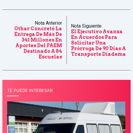
Nota Anterior
Nota Siguiente
Othar Concretó La
El Ejecutivo Avanza
Entrega De Más De
En Acuerdos Para
341 Millones En
Solicitar Una
Aportes Del FAEM
Prórroga De 90 Días A
Destinado A 84
Transporte Diadema
Escuelas
TE PUEDE INTERESAR