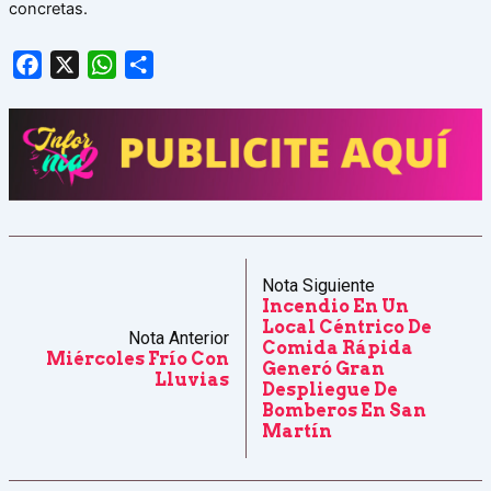
concretas.
Facebook
X
WhatsApp
Share
Nota Siguiente
Incendio En Un
Local Céntrico De
Nota Anterior
Comida Rápida
Miércoles Frío Con
Generó Gran
Lluvias
Despliegue De
Bomberos En San
Martín