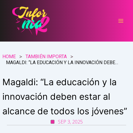
Ir
al
contenido
HOME
TAMBIÉN IMPORTA
MAGALDI: “LA EDUCACIÓN Y LA INNOVACIÓN DEBEN ESTAR AL ALCANCE DE TODOS LOS JÓVENES”
Magaldi: “La educación y la
innovación deben estar al
alcance de todos los jóvenes”
SEP 3, 2025