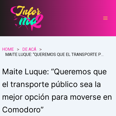
Ir
al
contenido
HOME
DE ACÁ
MAITE LUQUE: “QUEREMOS QUE EL TRANSPORTE PÚBLICO SEA LA MEJOR OPCIÓN PARA MOVERSE EN COMODORO”
Maite Luque: “Queremos que
el transporte público sea la
mejor opción para moverse en
Comodoro”