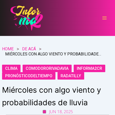
Ir
al
contenido
HOME
DE ACÁ
MIÉRCOLES CON ALGO VIENTO Y PROBABILIDADES DE LLUVIA
CLIMA
COMODORORIVADAVIA
INFORMA2CR
PRONÓSTICODELTIEMPO
RADATILLY
Miércoles con algo viento y
probabilidades de lluvia
JUN 18, 2025