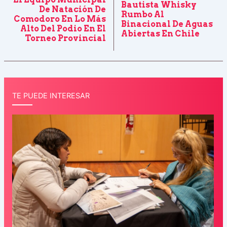
Bautista Whisky
De Natación De
Rumbo Al
Comodoro En Lo Más
Binacional De Aguas
Alto Del Podio En El
Abiertas En Chile
Torneo Provincial
TE PUEDE INTERESAR