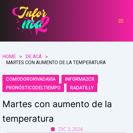
Ir
al
contenido
HOME
DE ACÁ
MARTES CON AUMENTO DE LA TEMPERATURA
COMODORORIVADAVIA
INFORMA2CR
PRONÓSTICODELTIEMPO
RADATILLY
Martes con aumento de la
temperatura
DIC 3, 2024