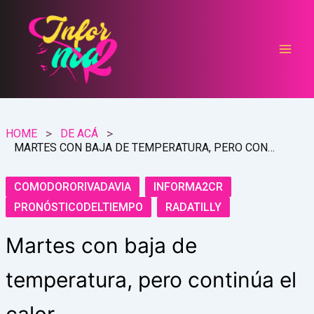
Ir
al
contenido
HOME
DE ACÁ
MARTES CON BAJA DE TEMPERATURA, PERO CONTINÚA EL CALOR
COMODORORIVADAVIA
INFORMA2CR
PRONÓSTICODELTIEMPO
RADATILLY
Martes con baja de
temperatura, pero continúa el
calor