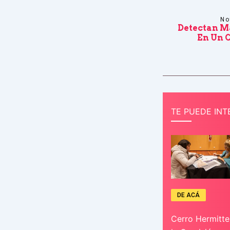
No
Detectan 
En Un C
TE PUEDE INT
DE ACÁ
Cerro Hermitte