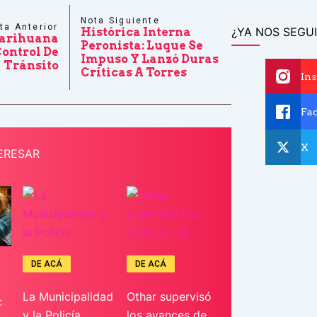
Nota Siguiente
ta Anterior
¿YA NOS SEGUI
Histórica Interna
Marihuana
Peronista: Luque Se
ontrol De
Impuso Y Lanzó Duras
Tránsito
Críticas A Torres
In
Fa
X
ERESAR
DE ACÁ
DE ACÁ
La Municipalidad
Othar supervisó
:
y la Policía…
los avances de…