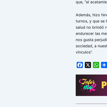
que, “el acatamie
Además, hizo hin
turnos, y que se 
salud no brindó 
endurecer las me
nos gusta perjud
sociedad, a nues
vínculos”.
Facebook
X
Wha