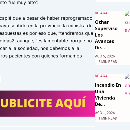
nto fue muy alto”.
DE ACÁ
capié que a pesar de haber reprogramado
Othar
haya sentido en la provincia, la ministra de
Supervisó
respuestas es por eso que, “tendremos que
Los
didas2, aunque, “es lamentable porque no
Avances
De…
icar a la sociedad, nos debemos a la
tros pacientes con quienes formamos
AGO 5, 2026
3 MIN READ
DE ACÁ
tsApp
Share
Incendio En
Una
Vivienda
De…
AGO 1, 2026
1 MIN READ