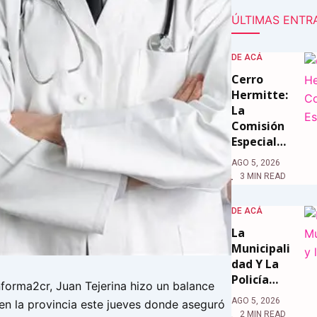
ÚLTIMAS ENTR
DE ACÁ
Cerro
Hermitte:
La
Comisión
Especial…
AGO 5, 2026
3 MIN READ
DE ACÁ
La
Municipali
Dad Y La
Policía…
nforma2cr, Juan Tejerina hizo un balance
AGO 5, 2026
en la provincia este jueves donde aseguró
2 MIN READ