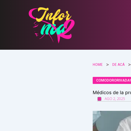
Ir
al
contenido
HOME
DE ACÁ
COMODORORIVADA
Médicos de la pr
AGO 2, 2025