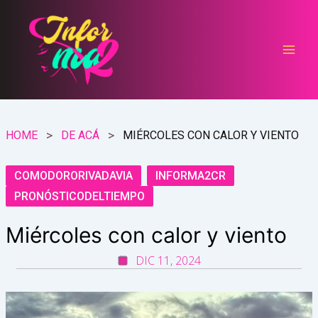
Ir
al
contenido
HOME
DE ACÁ
MIÉRCOLES CON CALOR Y VIENTO
COMODORORIVADAVIA
INFORMA2CR
PRONÓSTICODELTIEMPO
Miércoles con calor y viento
DIC 11, 2024