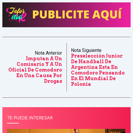
Nota Siguiente
Nota Anterior
Preselección Junior
Imputan A Un
De Handball De
Comisario Y A Un
Argentina Esta En
Oficial De Comodoro
Comodoro Pensando
En Una Causa Por
En El Mundial De
Drogas
Polonia
TE PUEDE INTERESAR