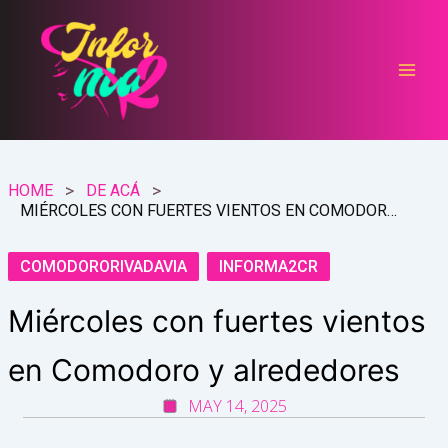
Ir
al
contenido
HOME
DE ACÁ
MIÉRCOLES CON FUERTES VIENTOS EN COMODORO Y ALREDEDORES
COMODORORIVADAVIA
INFORMA2CR
Miércoles con fuertes vientos
en Comodoro y alrededores
MAY 14, 2025