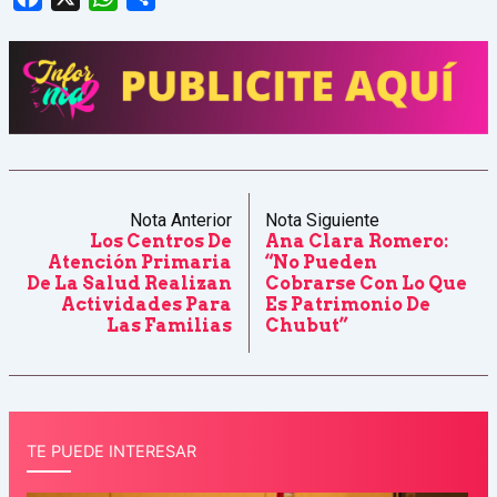
Nota Anterior
Nota Siguiente
Los Centros De
Ana Clara Romero:
Atención Primaria
“No Pueden
De La Salud Realizan
Cobrarse Con Lo Que
Actividades Para
Es Patrimonio De
Las Familias
Chubut”
TE PUEDE INTERESAR