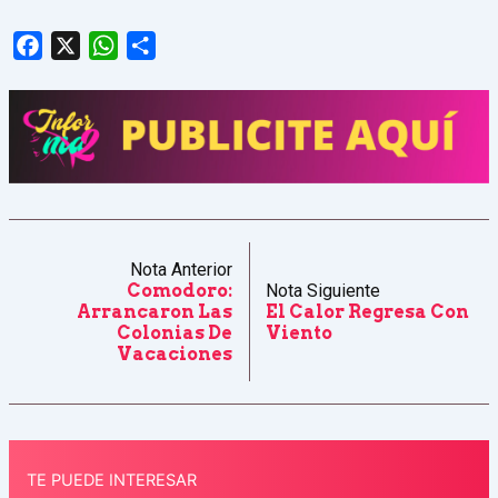
Facebook
X
WhatsApp
Share
Nota Anterior
Comodoro:
Nota Siguiente
Arrancaron Las
El Calor Regresa Con
Colonias De
Viento
Vacaciones
TE PUEDE INTERESAR