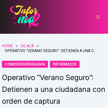
Ir
al
contenido
HOME
DE ACÁ
OPERATIVO “VERANO SEGURO”: DETIENEN A UNA CIUDADANA CON ORDEN DE CAPTURA
COMODORORIVADAVIA
INFORMA2CR
Operativo “Verano Seguro”:
Detienen a una ciudadana con
orden de captura