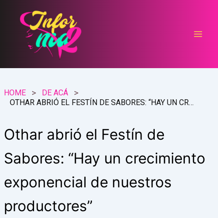
Ir
al
contenido
HOME
DE ACÁ
OTHAR ABRIÓ EL FESTÍN DE SABORES: “HAY UN CRECIMIENTO EXPONENCIAL DE NUESTROS PRODUCTORES”
Othar abrió el Festín de
Sabores: “Hay un crecimiento
exponencial de nuestros
productores”