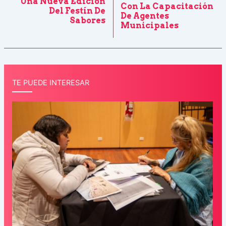
Una Nueva Edición
Con La Capacitación
Del Festín De
De Agentes
Sabores
Municipales
TE PUEDE INTERESAR