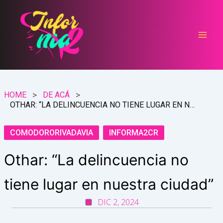
Ir
al
contenido
HOME
DE ACÁ
OTHAR: “LA DELINCUENCIA NO TIENE LUGAR EN NUESTRA CIUDAD”
COMODORORIVADAVIA
INFORMA2CR
Othar: “La delincuencia no
tiene lugar en nuestra ciudad”
DIC 2, 2024