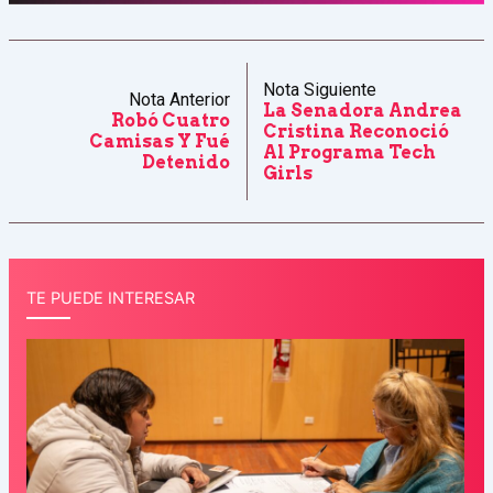
Nota Siguiente
Nota Anterior
La Senadora Andrea
Robó Cuatro
Cristina Reconoció
Camisas Y Fué
Al Programa Tech
Detenido
Girls
TE PUEDE INTERESAR