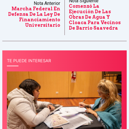
Nota Siguiente
Nota Anterior
Comenzó La
Marcha Federal En
Ejecución De Las
Defensa De La Ley De
Obras De Agua Y
Financiamiento
Cloaca Para Vecinos
Universitario
De Barrio Saavedra
TE PUEDE INTERESAR