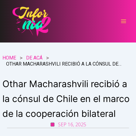
Ir
al
contenido
HOME
DE ACÁ
OTHAR MACHARASHVILI RECIBIÓ A LA CÓNSUL DE CHILE EN EL MARCO DE LA COOPERACIÓN BILATERAL
Othar Macharashvili recibió a
la cónsul de Chile en el marco
de la cooperación bilateral
SEP 16, 2025