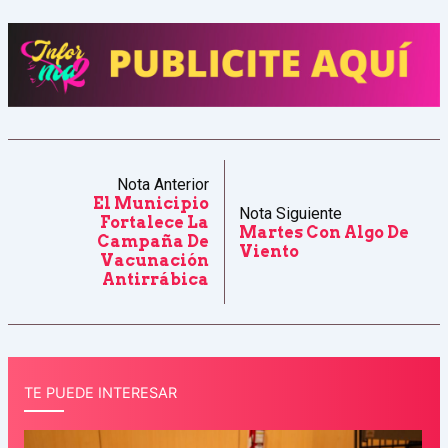
Nota Anterior
El Municipio
Nota Siguiente
Fortalece La
Martes Con Algo De
Campaña De
Viento
Vacunación
Antirrábica
TE PUEDE INTERESAR