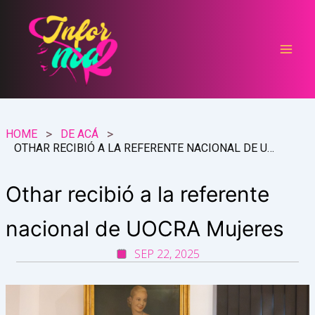
Ir
al
contenido
HOME
DE ACÁ
OTHAR RECIBIÓ A LA REFERENTE NACIONAL DE UOCRA MUJERES
Othar recibió a la referente
nacional de UOCRA Mujeres
SEP 22, 2025