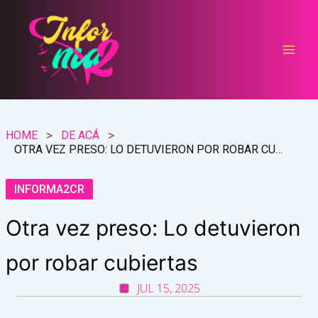
Ir
al
contenido
HOME
DE ACÁ
OTRA VEZ PRESO: LO DETUVIERON POR ROBAR CUBIERTAS
INFORMA2CR
Otra vez preso: Lo detuvieron
por robar cubiertas
JUL 15, 2025