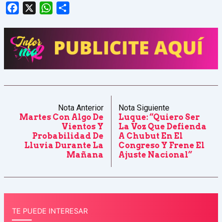
Facebook
X
WhatsApp
Share
Nota Anterior
Nota Siguiente
Martes Con Algo De
Luque: “Quiero Ser
Vientos Y
La Voz Que Defienda
Probabilidad De
A Chubut En El
Lluvia Durante La
Congreso Y Frene El
Mañana
Ajuste Nacional”
TE PUEDE INTERESAR