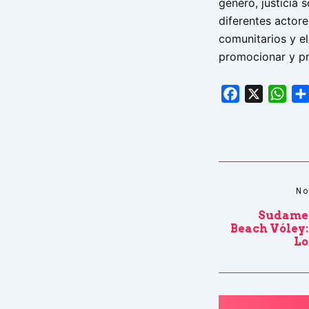
género, justicia 
diferentes actores
comunitarios y el
promocionar y pr
Facebook
X
Wha
No
Sudamer
Beach Vóley:
Lo