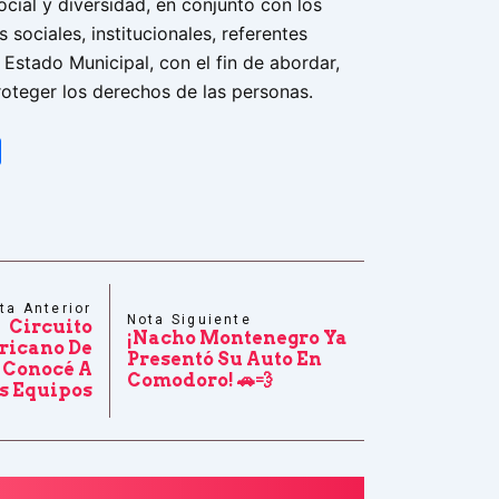
social y diversidad, en conjunto con los
 sociales, institucionales, referentes
 Estado Municipal, con el fin de abordar,
oteger los derechos de las personas.
tsApp
Share
ta Anterior
Nota Siguiente
Circuito
¡Nacho Montenegro Ya
icano De
Presentó Su Auto En
 Conocé A
Comodoro! 🚗💨
s Equipos