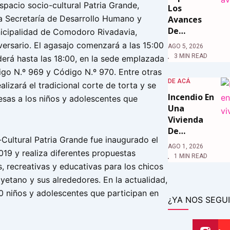
spacio socio-cultural Patria Grande,
Los
a Secretaría de Desarrollo Humano y
Avances
De…
nicipalidad de Comodoro Rivadavia,
versario. El agasajo comenzará a las 15:00
AGO 5, 2026
3 MIN READ
derá hasta las 18:00, en la sede emplazada
igo N.º 969 y Código N.º 970. Entre otras
DE ACÁ
alizará el tradicional corte de torta y se
Incendio En
esas a los niños y adolescentes que
Una
Vivienda
De…
Cultural Patria Grande fue inaugurado el
AGO 1, 2026
019 y realiza diferentes propuestas
1 MIN READ
as, recreativas y educativas para los chicos
yetano y sus alrededores. En la actualidad,
0 niños y adolescentes que participan en
¿YA NOS SEGUI