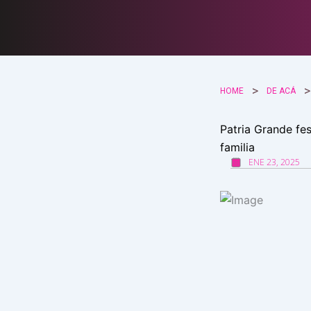
Ir
al
contenido
HOME
DE ACÁ
Patria Grande fes
familia
ENE 23, 2025