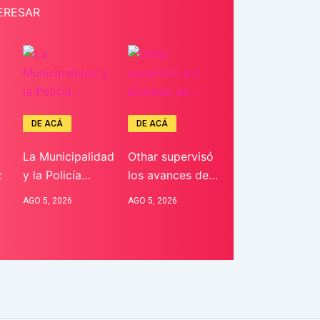
ERESAR
DE ACÁ
DE ACÁ
La Municipalidad
Othar supervisó
:
y la Policía…
los avances de…
AGO 5, 2026
AGO 5, 2026