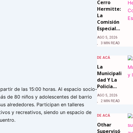
Cerro
Hermitte:
La
Comisión
Especial…
AGO 5, 2026
3 MIN READ
DE ACÁ
La
Municipali
Dad Y La
Policía…
partir de las 15:00 horas. Al espacio socio-
AGO 5, 2026
más de 80 niños y adolescentes del barrio
2 MIN READ
s alrededores. Participan en talleres
tivos y recreativos, siendo un espacio de
DE ACÁ
uentro.
Othar
Supervisó