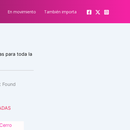
En movimiento
También importa
as para toda la
ADAS