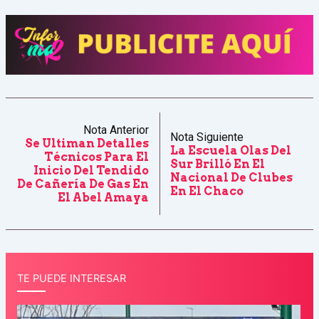
Nota Anterior
Nota Siguiente
Se Ultiman Detalles
La Escuela Olas Del
Técnicos Para El
Sur Brilló En El
Inicio Del Tendido
Nacional De Clubes
De Cañería De Gas En
En El Chaco
El Abel Amaya
TE PUEDE INTERESAR