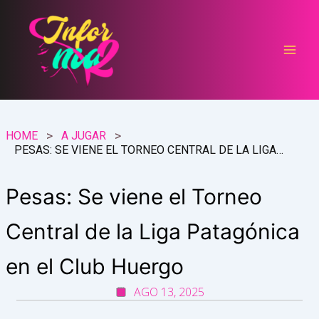
Ir
al
contenido
HOME
A JUGAR
PESAS: SE VIENE EL TORNEO CENTRAL DE LA LIGA PATAGÓNICA EN EL CLUB HUERGO
Pesas: Se viene el Torneo
Central de la Liga Patagónica
en el Club Huergo
AGO 13, 2025