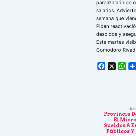
paralización de o
salarios. Adviert
semana que vien
Piden reactivació
despidos y asegur
Este martes visib
Comodoro Rivada
Facebook
X
Wha
No
Provincia D
El Miérc
Sueldos A 
Públicos Y