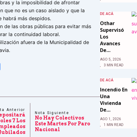
bras y la imposibilidad de afrontar
en que no es un caso aislado y que la
DE ACÁ
e habrá más despidos.
Othar
n de las obras públicas para evitar más
Supervisó
ar la continuidad laboral.
Los
ilización afuera de la Municipalidad de
Avances
De…
via.
AGO 5, 2026
3 MIN READ
tsApp
Share
DE ACÁ
Incendio En
Una
Vivienda
De…
ta Anterior
Nota Siguiente
epositará
No Hay Colectivos
AGO 1, 2026
oles 7 Los
Este Martes Por Paro
1 MIN READ
Empleados
Nacional
 Jubilados