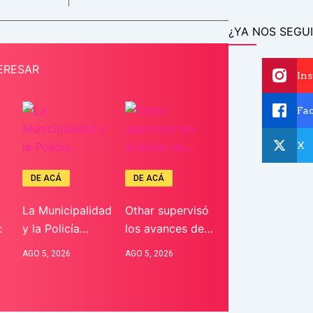
¿YA NOS SEGUI
ERESAR
In
Fa
X
DE ACÁ
DE ACÁ
La Municipalidad
Othar supervisó
:
y la Policía…
los avances de…
AGO 5, 2026
AGO 5, 2026