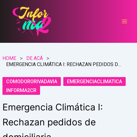
Ir
al
contenido
HOME
DE ACÁ
EMERGENCIA CLIMÁTICA I: RECHAZAN PEDIDOS DE DOMICILIARIA
COMODORORIVADAVIA
EMERGENCIACLIMATICA
INFORMA2CR
Emergencia Climática I:
Rechazan pedidos de
domiciliaria