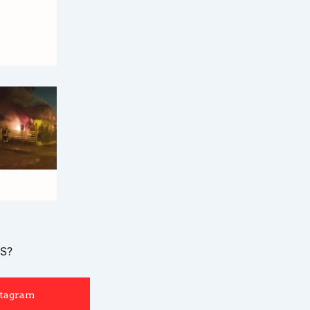
S?
stagram