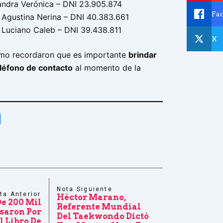
ndra Verónica – DNI 23.905.874
Fa
 Agustina Nerina – DNI 40.383.661
 Luciano Caleb – DNI 39.438.811
X
smo recordaron que es importante
brindar
léfono de contacto
al momento de la
tsApp
Share
Nota Siguiente
ta Anterior
Héctor Marano,
e 200 Mil
Referente Mundial
saron Por
Del Taekwondo Dictó
l Libro De