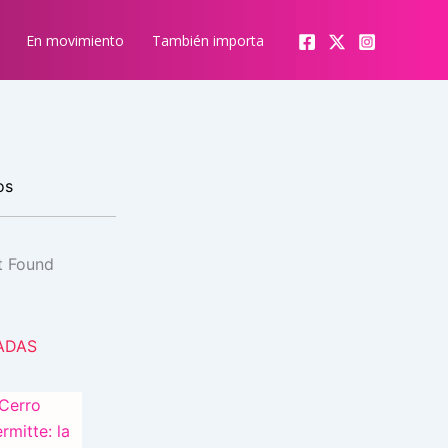
En movimiento
También importa
os
ADAS