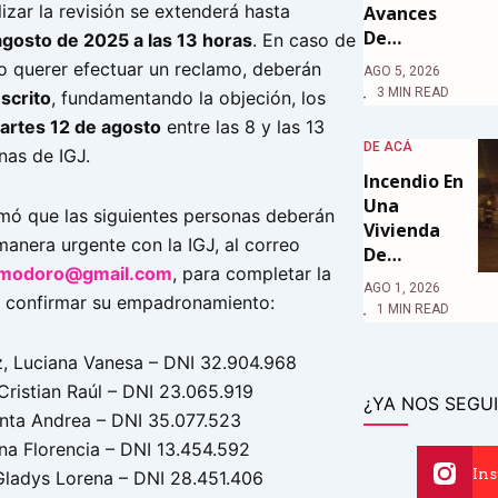
lizar la revisión se extenderá hasta
Avances
De…
agosto de 2025 a las 13 horas
. En caso de
 o querer efectuar un reclamo, deberán
AGO 5, 2026
3 MIN READ
scrito
, fundamentando la objeción, los
martes 12 de agosto
entre las 8 y las 13
DE ACÁ
inas de IGJ.
Incendio En
Una
mó que las siguientes personas deberán
Vivienda
anera urgente con la IGJ, al correo
De…
omodoro@gmail.com
, para completar la
AGO 1, 2026
 confirmar su empadronamiento:
1 MIN READ
, Luciana Vanesa – DNI 32.904.968
Cristian Raúl – DNI 23.065.919
¿YA NOS SEGUI
anta Andrea – DNI 35.077.523
Ana Florencia – DNI 13.454.592
In
Gladys Lorena – DNI 28.451.406