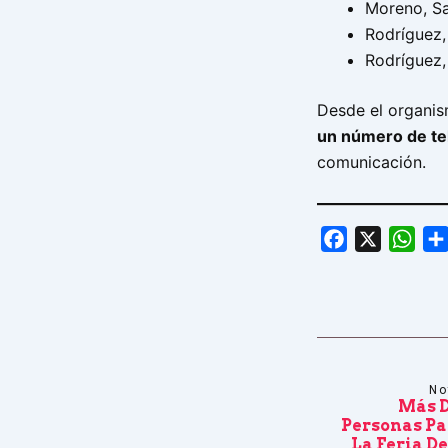
Moreno, Sa
Rodríguez,
Rodríguez,
Desde el organi
un número de te
comunicación.
Facebook
X
Wha
No
Más D
Personas Pa
La Feria De