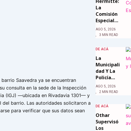
Hermitte:
La
Comisión
Especial…
AGO 5, 2026
3 MIN READ
DE ACÁ
La
Municipali
Dad Y La
Policía…
 barrio Saavedra ya se encuentran
AGO 5, 2026
su consulta en la sede de la Inspección
2 MIN READ
cia (IGJ) —ubicada en Rivadavia 1301— y
l del barrio. Las autoridades solicitaron a
DE ACÁ
arse para verificar que sus datos sean
Othar
Supervisó
Los