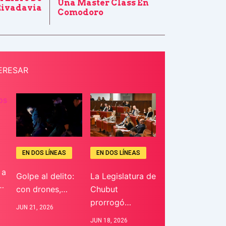
Una Master Class En
ivadavia
Comodoro
ERESAR
EN DOS LÍNEAS
EN DOS LÍNEAS
 a
Golpe al delito:
La Legislatura de
…
con drones,…
Chubut
prorrogó…
JUN 21, 2026
JUN 18, 2026