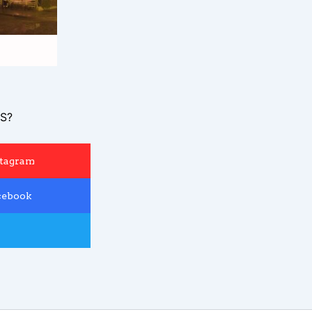
S?
stagram
cebook