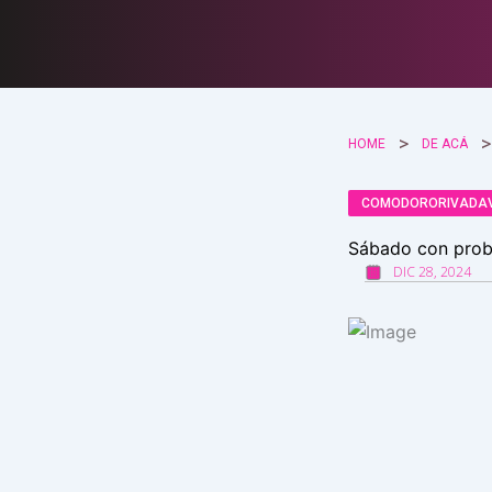
Ir
al
contenido
HOME
DE ACÁ
COMODORORIVADA
Sábado con proba
DIC 28, 2024