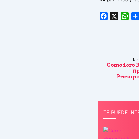
Facebook
X
Wha
No
Comodoro R
Ap
Presupu
TE PUEDE INT