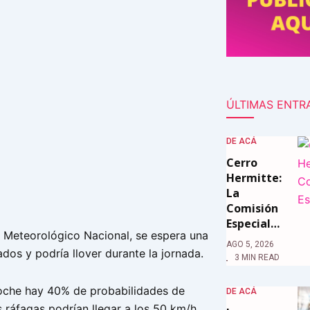
ÚLTIMAS ENTR
DE ACÁ
Cerro
Hermitte:
La
Comisión
Especial…
o Meteorológico Nacional, se espera una
AGO 5, 2026
dos y podría llover durante la jornada.
3 MIN READ
noche hay 40% de probabilidades de
DE ACÁ
 ráfagas podrían llegar a los 50 km/h.