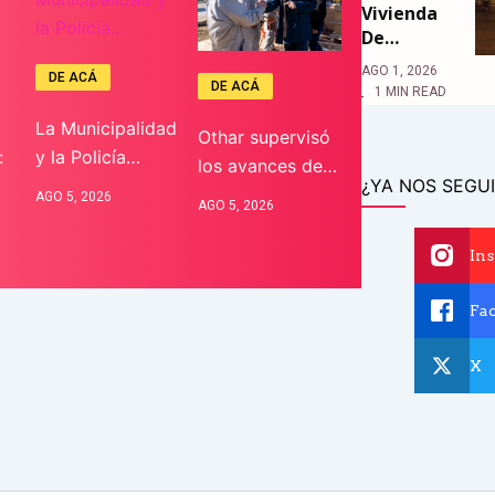
Vivienda
De…
AGO 1, 2026
DE ACÁ
DE ACÁ
1 MIN READ
La Municipalidad
Othar supervisó
:
y la Policía…
los avances de…
¿YA NOS SEGUI
AGO 5, 2026
AGO 5, 2026
In
Fa
X