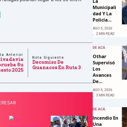
La
Municipali
Dad Y La
tsApp
Share
Policía…
AGO 5, 2026
2 MIN READ
DE ACÁ
ta Anterior
Othar
Nota Siguiente
ivadavia
Decomiso De
Supervisó
rueba Su
Guanacos En Ruta 3
Los
esto 2025
Avances
De…
AGO 5, 2026
3 MIN READ
ERESAR
DE ACÁ
Incendio En
Una