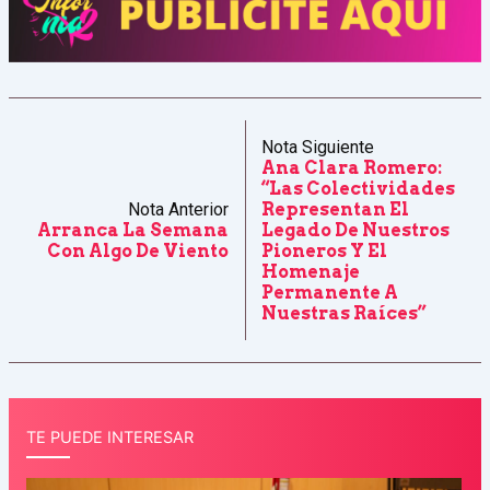
Nota Siguiente
Ana Clara Romero:
“Las Colectividades
Nota Anterior
Representan El
Arranca La Semana
Legado De Nuestros
Con Algo De Viento
Pioneros Y El
Homenaje
Permanente A
Nuestras Raíces”
TE PUEDE INTERESAR