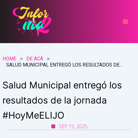
Ir
al
contenido
HOME
DE ACÁ
SALUD MUNICIPAL ENTREGÓ LOS RESULTADOS DE LA JORNADA #HOYMEELIJO
Salud Municipal entregó los
resultados de la jornada
#HoyMeELIJO
SEP 15, 2025