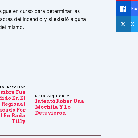
Fa
sigue en curso para determinar las
actas del incendio y si existió alguna
X
 del mismo.
tsApp
Share
ta Anterior
mbre Fue
Nota Siguiente
ido En El
Intentó Robar Una
 Regional
Mochila Y Lo
acado Por
Detuvieron
ll En Rada
Tilly