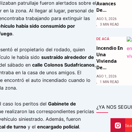
lizaban patrullaje fueron alertados sobre el
Avances
De…
 en la zona. Al llegar al lugar, personal de
ncontraba trabajando para extinguir las
AGO 5, 2026
3 MIN READ
ehículo había sido consumido por
 fuego
.
DE ACÁ
Incendio En
esentó el propietario del rodado, quien
Una
ículo le había sido
sustraído alrededor de
Vivienda
del sábado en
calle Colonos Sudafricanos
,
De…
ntraba en la casa de unos amigos. El
AGO 1, 2026
e encontró el auto incendiado cuando lo
1 MIN READ
la zona.
el caso los peritos del
Gabinete de
¿YA NOS SEGUI
ue realizaron las correspondientes pericias
vehículo siniestrado. Además, fueron
In
cal de turno
y el
encargado policial
.