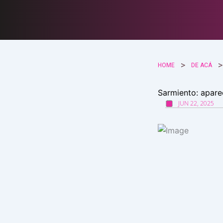
Ir
al
contenido
HOME
DE ACÁ
Sarmiento: apare
JUN 22, 2025