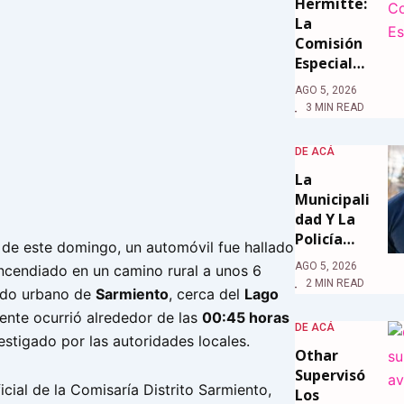
Hermitte:
La
Comisión
Especial…
AGO 5, 2026
3 MIN READ
DE ACÁ
La
Municipali
Dad Y La
Policía…
de este domingo, un automóvil fue hallado
AGO 5, 2026
cendiado en un camino rural a unos 6
2 MIN READ
jido urbano de
Sarmiento
, cerca del
Lago
idente ocurrió alrededor de las
00:45 horas
DE ACÁ
estigado por las autoridades locales.
Othar
Supervisó
icial de la Comisaría Distrito Sarmiento,
Los