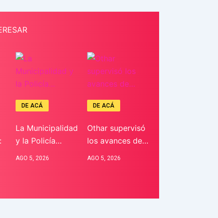
ERESAR
DE ACÁ
DE ACÁ
La Municipalidad
Othar supervisó
:
y la Policía…
los avances de…
AGO 5, 2026
AGO 5, 2026