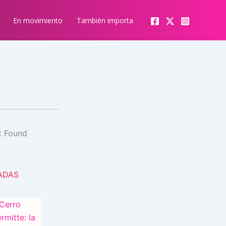
En movimiento
También importa
ADAS