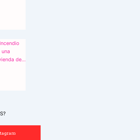
S?
stagram