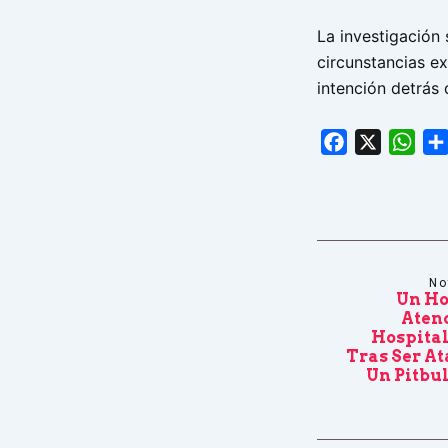
La investigación 
circunstancias ex
intención detrás
Facebook
X
Wha
No
Un Ho
Atend
Hospital
Tras Ser At
Un Pitbu