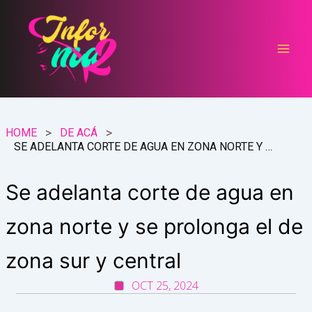
Ir
al
contenido
HOME
DE ACÁ
SE ADELANTA CORTE DE AGUA EN ZONA NORTE Y SE PROLONGA EL DE ZONA SUR Y CENTRAL
Se adelanta corte de agua en
zona norte y se prolonga el de
zona sur y central
OCT 25, 2024