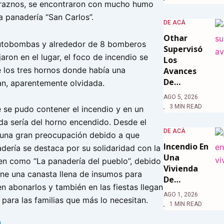
raznos, se encontraron con mucho humo
la panadería “San Carlos”.
DE ACÁ
Othar
utobombas y alrededor de 8 bomberos
Supervisó
jaron en el lugar, el foco de incendio se
Los
 los tres hornos donde había una
Avances
De…
n, aparentemente olvidada.
AGO 5, 2026
3 MIN READ
se pudo contener el incendio y en un
ida sería del horno encendido. Desde el
DE ACÁ
 una gran preocupación debido a que
Incendio En
ería se destaca por su solidaridad con la
Una
en como “La panadería del pueblo”, debido
Vivienda
ene una canasta llena de insumos para
De…
n abonarlos y también en las fiestas llegan
AGO 1, 2026
para las familias que más lo necesitan.
1 MIN READ