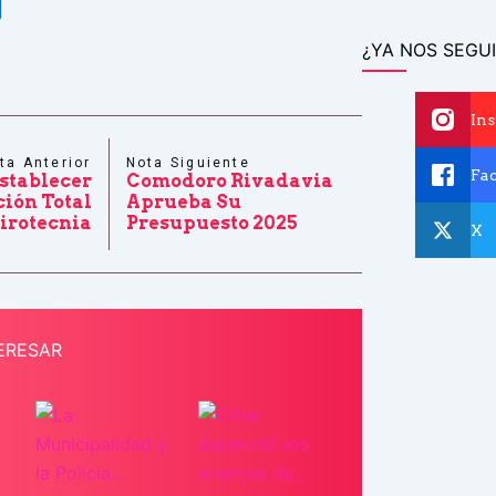
tsApp
Share
¿YA NOS SEGUI
In
ta Anterior
Nota Siguiente
Fa
stablecer
Comodoro Rivadavia
ción Total
Aprueba Su
Pirotecnia
Presupuesto 2025
X
ERESAR