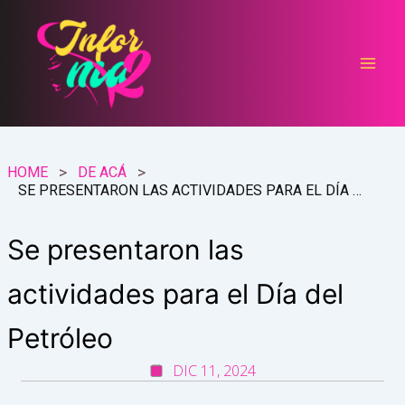
Ir
al
contenido
HOME
DE ACÁ
SE PRESENTARON LAS ACTIVIDADES PARA EL DÍA DEL PETRÓLEO
Se presentaron las
actividades para el Día del
Petróleo
DIC 11, 2024