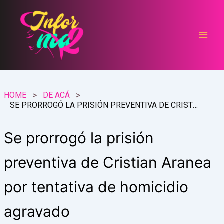
Ir
al
contenido
HOME
DE ACÁ
SE PRORROGÓ LA PRISIÓN PREVENTIVA DE CRISTIAN ARANEA POR TENTATIVA DE HOMICIDIO AGRAVADO
Se prorrogó la prisión
preventiva de Cristian Aranea
por tentativa de homicidio
agravado