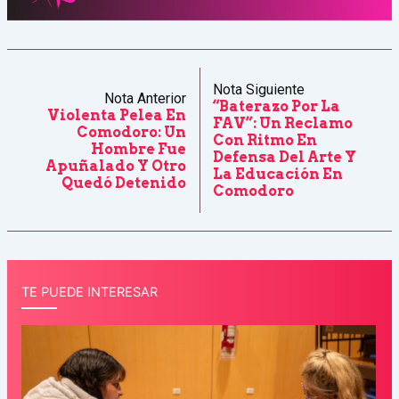
Nota Siguiente
Nota Anterior
“Baterazo Por La
Violenta Pelea En
FAV”: Un Reclamo
Comodoro: Un
Con Ritmo En
Hombre Fue
Defensa Del Arte Y
Apuñalado Y Otro
La Educación En
Quedó Detenido
Comodoro
TE PUEDE INTERESAR