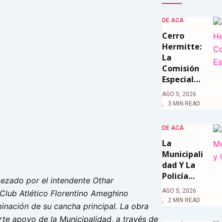
DE ACÁ
Cerro
Hermitte:
La
Comisión
Especial…
AGO 5, 2026
3 MIN READ
DE ACÁ
La
Municipali
Dad Y La
Policía…
ezado por el intendente Othar
AGO 5, 2026
 Club Atlético Florentino Ameghino
2 MIN READ
minación de su cancha principal. La obra
rte apoyo de la Municipalidad, a través de