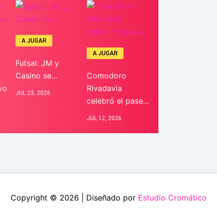
A JUGAR
A JUGAR
Futsal: JM y
Casino se…
Comodoro
vo
Rivadavia
JUL 23, 2026
celebró el pase…
JUL 12, 2026
Copyright © 2026 | Diseñado por
Estudio Cromático