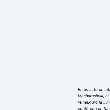
En un acto encab
Macharashvili, el
reinauguró la ilu
contó con un fue