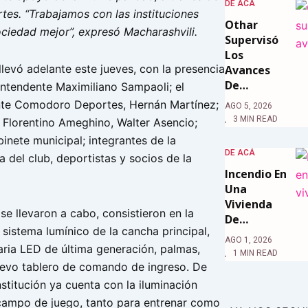
DE ACÁ
s. “Trabajamos con las instituciones
Othar
ociedad mejor”, expresó Macharashvili.
Supervisó
Los
levó adelante este jueves, con la presencia
Avances
De…
intendente Maximiliano Sampaoli; el
nte Comodoro Deportes, Hernán Martínez;
AGO 5, 2026
3 MIN READ
ub Florentino Ameghino, Walter Asencio;
inete municipal; integrantes de la
DE ACÁ
a del club, deportistas y socios de la
Incendio En
Una
Vivienda
se llevaron a cabo, consistieron en la
De…
sistema lumínico de la cancha principal,
AGO 1, 2026
aria LED de última generación, palmas,
1 MIN READ
evo tablero de comando de ingreso. De
nstitución ya cuenta con la iluminación
campo de juego, tanto para entrenar como