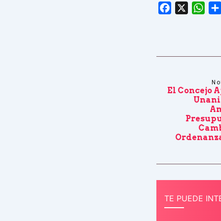
Facebook
X
Wha
No
El Concejo 
Unani
Am
Presupu
Camb
Ordenanza
TE PUEDE INT