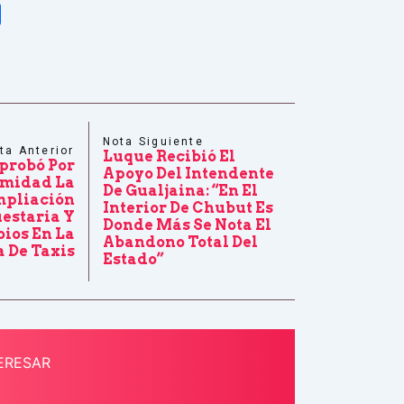
tsApp
Share
Nota Siguiente
ta Anterior
Luque Recibió El
Aprobó Por
Apoyo Del Intendente
midad La
De Gualjaina: “En El
pliación
Interior De Chubut Es
estaria Y
Donde Más Se Nota El
ios En La
Abandono Total Del
 De Taxis
Estado”
ERESAR