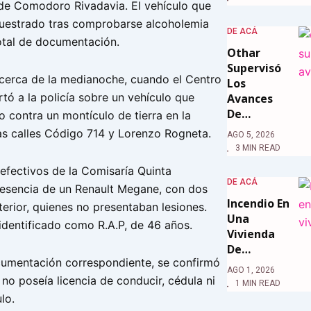
de Comodoro Rivadavia. El vehículo que
uestrado tras comprobarse alcoholemia
DE ACÁ
total de documentación.
Othar
Supervisó
 cerca de la medianoche, cuando el Centro
Los
tó a la policía sobre un vehículo que
Avances
De…
o contra un montículo de tierra en la
las calles Código 714 y Lorenzo Rogneta.
AGO 5, 2026
3 MIN READ
, efectivos de la Comisaría Quinta
DE ACÁ
resencia de un Renault Megane, con dos
Incendio En
erior, quienes no presentaban lesiones.
Una
identificado como R.A.P, de 46 años.
Vivienda
De…
documentación correspondiente, se confirmó
AGO 1, 2026
no poseía licencia de conducir, cédula ni
1 MIN READ
lo.