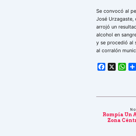
Se convocó al pe
José Urzagaste, q
arrojó un resulta
alcohol en sangre
y se procedió al
al corralón munic
Facebook
X
Wha
No
Rompía Un A
Zona Céntr