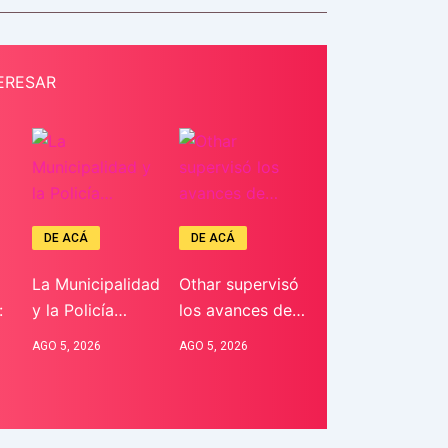
ERESAR
DE ACÁ
DE ACÁ
La Municipalidad
Othar supervisó
:
y la Policía…
los avances de…
AGO 5, 2026
AGO 5, 2026