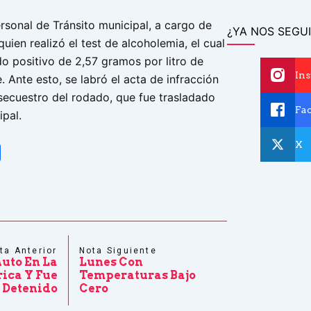
rsonal de Tránsito municipal, a cargo de
¿YA NOS SEGUI
uien realizó el test de alcoholemia, el cual
do positivo de 2,57 gramos por litro de
In
. Ante esto, se labró el acta de infracción
 secuestro del rodado, que fue trasladado
Fa
ipal.
X
tsApp
Share
ta Anterior
Nota Siguiente
uto En La
Lunes Con
ica Y Fue
Temperaturas Bajo
Detenido
Cero