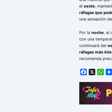
el
oeste
, manten
ráfagas que podr
una sensación de
Por la
noche
, el
con una tempera
continuará del
oe
ráfagas más int
recomienda preca
Facebook
X
Wha