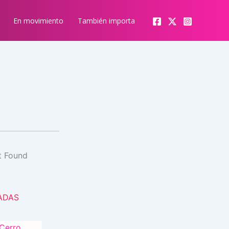
En movimiento
También importa
ADAS