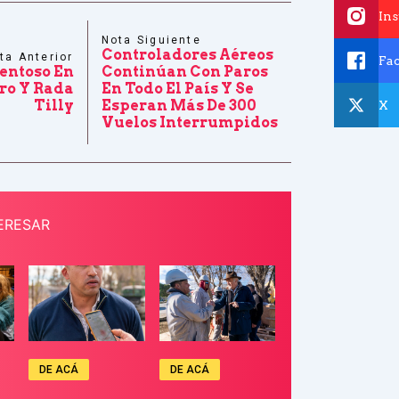
In
Nota Siguiente
Controladores Aéreos
ta Anterior
Fa
entoso En
Continúan Con Paros
o Y Rada
En Todo El País Y Se
Tilly
Esperan Más De 300
X
Vuelos Interrumpidos
ERESAR
DE ACÁ
DE ACÁ