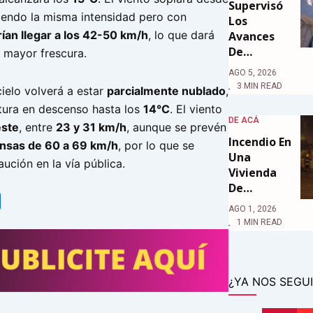
Supervisó
iendo la misma intensidad pero con
Los
ían llegar a los 42-50 km/h
, lo que dará
Avances
De…
 mayor frescura.
AGO 5, 2026
3 MIN READ
 cielo volverá a estar
parcialmente nublado
,
tura en descenso hasta los
14°C
. El viento
DE ACÁ
ste
, entre
23 y 31 km/h
, aunque se prevén
Incendio En
ensas de 60 a 69 km/h
, por lo que se
Una
ución en la vía pública.
Vivienda
De…
tsApp
Share
AGO 1, 2026
1 MIN READ
¿YA NOS SEGUI