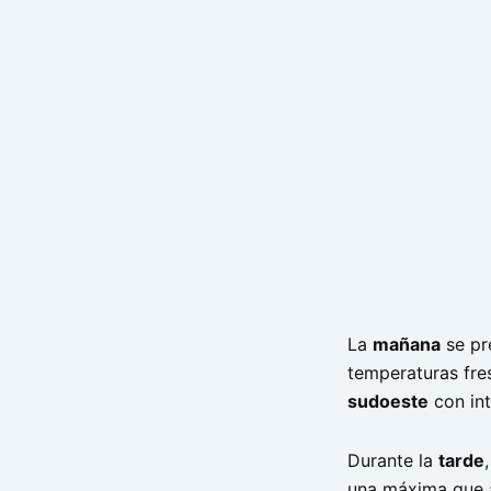
La
mañana
se pr
temperaturas fre
sudoeste
con in
Durante la
tarde
una máxima que 