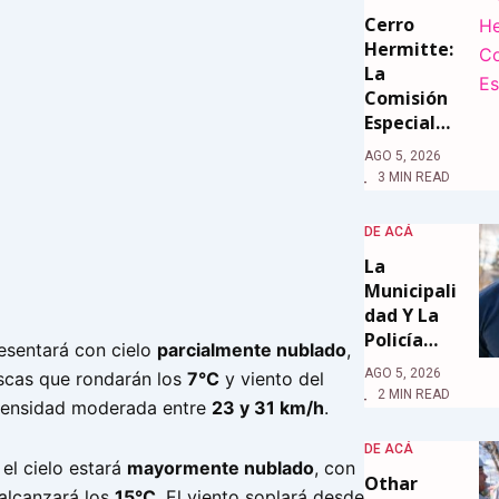
Cerro
Hermitte:
La
Comisión
Especial…
AGO 5, 2026
3 MIN READ
DE ACÁ
La
Municipali
Dad Y La
Policía…
esentará con cielo
parcialmente nublado
,
AGO 5, 2026
scas que rondarán los
7°C
y viento del
2 MIN READ
tensidad moderada entre
23 y 31 km/h
.
DE ACÁ
, el cielo estará
mayormente nublado
, con
Othar
alcanzará los
15°C
. El viento soplará desde