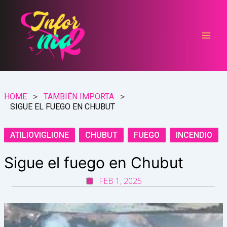
Ir
al
contenido
HOME
TAMBIÉN IMPORTA
SIGUE EL FUEGO EN CHUBUT
ATILIOVIGLIONE
CHUBUT
FUEGO
INCENDIO
Sigue el fuego en Chubut
FEB 1, 2025