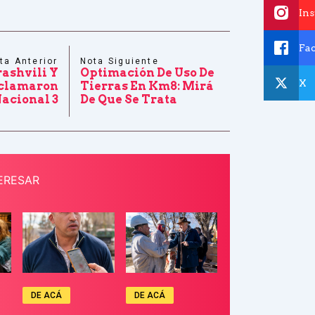
In
Fa
ta Anterior
Nota Siguiente
ashvili Y
Optimación De Uso De
X
eclamaron
Tierras En Km8: Mirá
Nacional 3
De Que Se Trata
ERESAR
DE ACÁ
DE ACÁ