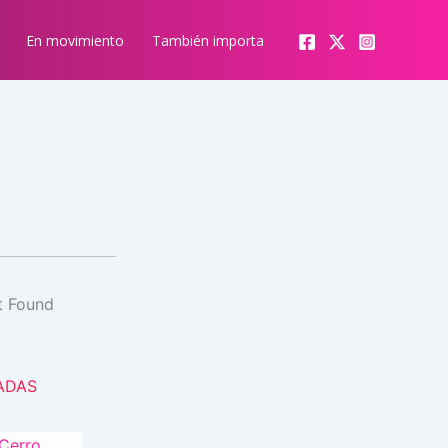
En movimiento
También importa
ADAS