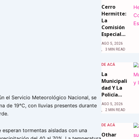
Cerro
Hermitte:
La
Comisión
Especial…
AGO 5, 2026
3 MIN READ
DE ACÁ
La
Municipali
Dad Y La
Policía…
ún el Servicio Meteorológico Nacional, se
AGO 5, 2026
a de 19°C, con lluvias presentes durante
2 MIN READ
rde.
DE ACÁ
e esperan tormentas aisladas con una
Othar
precipitación del 40 al 70%. La temperatura