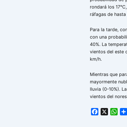
rondará los 17°C,
ráfagas de hasta
Para la tarde, co
con una probabili
40%. La temperat
vientos del este
km/h.
Mientras que para
mayormente nubla
lluvia (0-10%). 
vientos del nores
Facebook
X
Wha