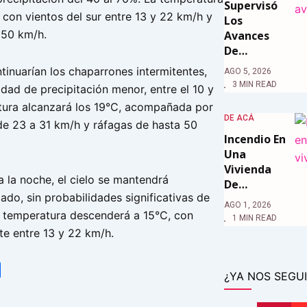
Supervisó
 con vientos del sur entre 13 y 22 km/h y
Los
 50 km/h.
Avances
De…
ntinuarían los chaparrones intermitentes,
AGO 5, 2026
3 MIN READ
dad de precipitación menor, entre el 10 y
ura alcanzará los 19°C, acompañada por
DE ACÁ
 de 23 a 31 km/h y ráfagas de hasta 50
Incendio En
Una
Vivienda
 la noche, el cielo se mantendrá
De…
do, sin probabilidades significativas de
AGO 1, 2026
La temperatura descenderá a 15°C, con
1 MIN READ
te entre 13 y 22 km/h.
tsApp
Share
¿YA NOS SEGUI