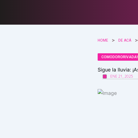
Ir
al
contenido
HOME
DE ACÁ
COMODORORIVADA
Sigue la lluvia: ¡
ENE 21, 2025