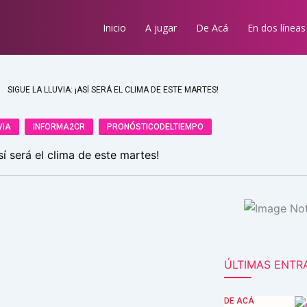
Inicio
A jugar
De Acá
En dos líneas
SIGUE LA LLUVIA: ¡ASÍ SERÁ EL CLIMA DE ESTE MARTES!
VIA
INFORMA2CR
PRONÓSTICODELTIEMPO
Así será el clima de este martes!
ÚLTIMAS ENTR
DE ACÁ