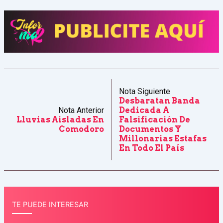
Nota Siguiente
Desbaratan Banda
Nota Anterior
Dedicada A
Lluvias Aisladas En
Falsificación De
Comodoro
Documentos Y
Millonarias Estafas
En Todo El País
TE PUEDE INTERESAR