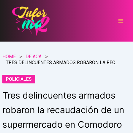
Ir
al
contenido
HOME
DE ACÁ
TRES DELINCUENTES ARMADOS ROBARON LA RECAUDACIÓN DE UN SUPERMERCADO EN COMODORO
POLICIALES
Tres delincuentes armados
robaron la recaudación de un
supermercado en Comodoro