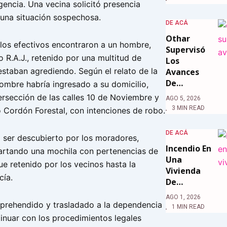
encia. Una vecina solicitó presencia
 una situación sospechosa.
DE ACÁ
Othar
r, los efectivos encontraron a un hombre,
Supervisó
 R.A.J., retenido por una multitud de
Los
estaban agrediendo. Según el relato de la
Avances
De…
hombre habría ingresado a su domicilio,
ersección de las calles 10 de Noviembre y
AGO 5, 2026
3 MIN READ
o Cordón Forestal, con intenciones de robo.
DE ACÁ
l ser descubierto por los moradores,
Incendio En
cartando una mochila con pertenencias de
Una
fue retenido por los vecinos hasta la
Vivienda
cía.
De…
AGO 1, 2026
 aprehendido y trasladado a la dependencia
1 MIN READ
tinuar con los procedimientos legales