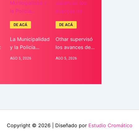
DE ACÁ
DE ACÁ
La Municipalidad
Othar supervisó
:
y la Policía…
los avances de…
AGO 5, 2026
AGO 5, 2026
Copyright © 2026 | Diseñado por
Estudio Cromático