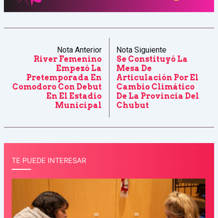
Nota Anterior
Nota Siguiente
River Femenino
Se Constituyó La
Empezó La
Mesa De
Pretemporada En
Articulación Por El
Comodoro Con Debut
Cambio Climático
En El Estadio
De La Provincia Del
Municipal
Chubut
TE PUEDE INTERESAR