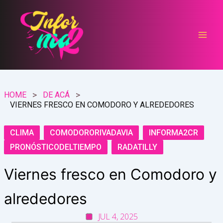
Ir
al
contenido
HOME
DE ACÁ
VIERNES FRESCO EN COMODORO Y ALREDEDORES
CLIMA
COMODORORIVADAVIA
INFORMA2CR
PRONÓSTICODELTIEMPO
RADATILLY
Viernes fresco en Comodoro y
alrededores
JUL 4, 2025