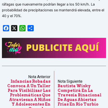
ráfagas que nuevamente podrían llegar a los 50 km/h. La
probabilidad de precipitaciones se mantendrá elevada, entre el
40 y el 70%.
Facebook
X
WhatsApp
Share
Nota Anterior
Infancias Robadas
Nota Siguiente
Convoca A Un Taller
Bautista Wisky
Para Visibilizar Las
Competirá En La
Problemáticas Que
Travesía Binacional
Atraviesan A Niños
De Aguas Abiertas
Y Adolescentes En
Frías En Río Turbio