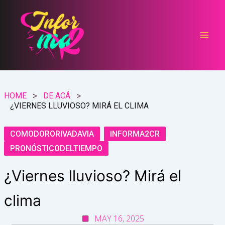
Ir
al
contenido
HOME
DE ACÁ
¿VIERNES LLUVIOSO? MIRÁ EL CLIMA
COMODORORIVADAVIA
INFORMA2CR
PRONÓSTICODELTIEMPO
¿Viernes lluvioso? Mirá el
clima
MAY 16, 2025