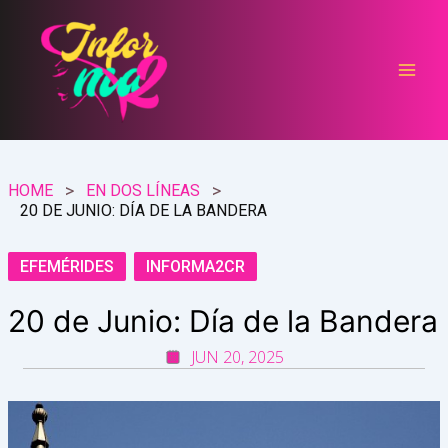
Ir
al
contenido
HOME
EN DOS LÍNEAS
20 DE JUNIO: DÍA DE LA BANDERA
EFEMÉRIDES
INFORMA2CR
20 de Junio: Día de la Bandera
JUN 20, 2025