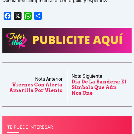
Que flamee siempre en alto, con orgullo y esperanza.
Facebook
X
WhatsApp
Share
Nota Siguiente
Nota Anterior
Día De La Bandera: El
Viernes Con Alerta
Símbolo Que Aún
Amarilla Por Viento
Nos Une
TE PUEDE INTERESAR