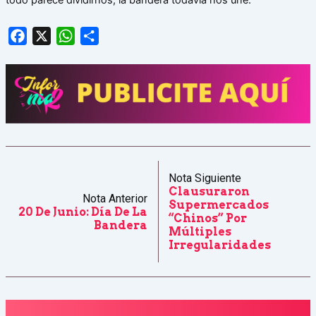
todo parece dividirnos, la bandera todavía nos une.
Facebook
X
WhatsApp
Share
Nota Siguiente
Clausuraron
Nota Anterior
Supermercados
20 De Junio: Día De La
“chinos” Por
Bandera
Múltiples
Irregularidades