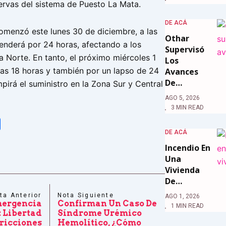
servas del sistema de Puesto La Mata.
DE ACÁ
comenzó este lunes 30 de diciembre, a las
Othar
tenderá por 24 horas, afectando a los
Supervisó
a Norte. En tanto, el próximo miércoles 1
Los
las 18 horas y también por un lapso de 24
Avances
De…
mpirá el suministro en la Zona Sur y Central
AGO 5, 2026
3 MIN READ
tsApp
Share
DE ACÁ
Incendio En
Una
Vivienda
De…
ta Anterior
Nota Siguiente
AGO 1, 2026
ergencia
Confirman Un Caso De
1 MIN READ
: Libertad
Síndrome Urémico
ricciones
Hemolítico, ¿cómo