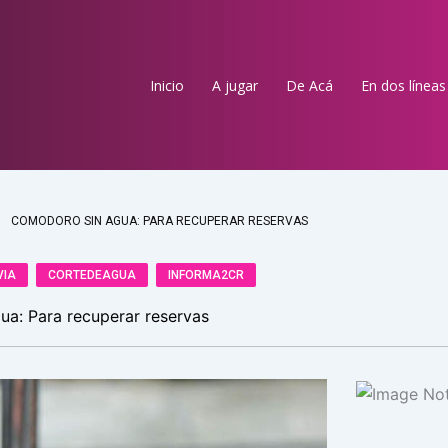
Inicio
A jugar
De Acá
En dos líneas
COMODORO SIN AGUA: PARA RECUPERAR RESERVAS
VIA
CORTEDEAGUA
INFORMA2CR
a: Para recuperar reservas