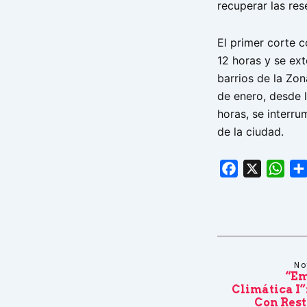
recuperar las re
El primer corte 
12 horas y se ex
barrios de la Zon
de enero, desde 
horas, se interru
de la ciudad.
Facebook
X
Wha
No
“Em
Climática I”
Con Rest