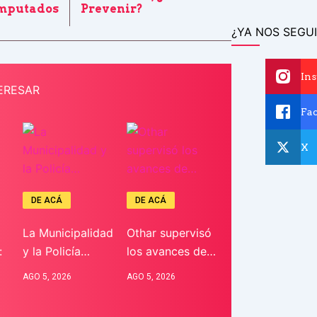
Imputados
Prevenir?
¿YA NOS SEGUI
In
ERESAR
Fa
X
DE ACÁ
DE ACÁ
La Municipalidad
Othar supervisó
:
y la Policía…
los avances de…
AGO 5, 2026
AGO 5, 2026