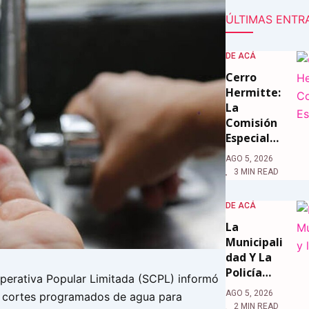
ÚLTIMAS ENTR
DE ACÁ
Cerro
Hermitte:
La
Comisión
Especial…
AGO 5, 2026
3 MIN READ
DE ACÁ
La
Municipali
Dad Y La
Policía…
erativa Popular Limitada (SCPL) informó
AGO 5, 2026
n cortes programados de agua para
2 MIN READ