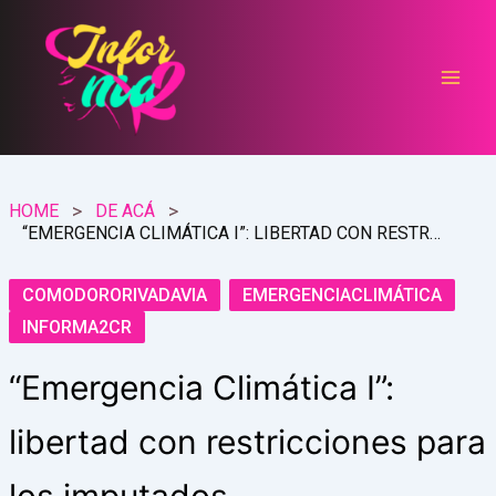
Ir
al
contenido
HOME
DE ACÁ
“EMERGENCIA CLIMÁTICA I”: LIBERTAD CON RESTRICCIONES PARA LOS IMPUTADOS
COMODORORIVADAVIA
EMERGENCIACLIMÁTICA
INFORMA2CR
“Emergencia Climática I”:
libertad con restricciones para
los imputados